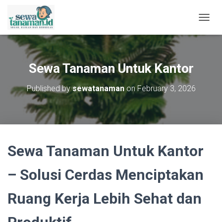
T
O
G
G
L
Sewa Tanaman Untuk Kantor
E
N
Published by
sewatanaman
on
February 3, 2026
A
V
I
G
A
T
Sewa Tanaman Untuk Kantor
I
O
N
– Solusi Cerdas Menciptakan
Ruang Kerja Lebih Sehat dan